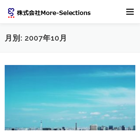
コンテンツへスキップ
メニュー
ホーム
会社概要
ニュース
月別: 2007年10月
労働者派遣法に基づく情報提供
個人情報保護方針
サイトポリシー