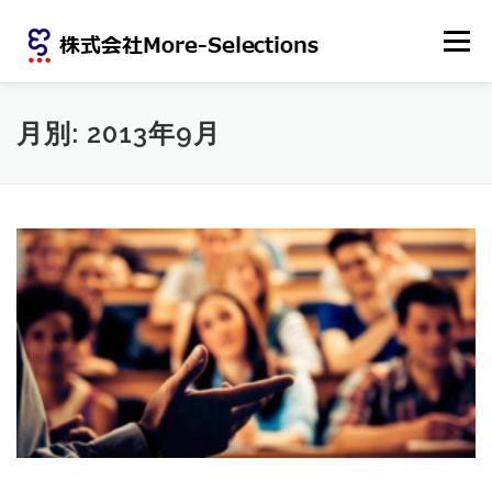
コンテンツへスキップ
メニュー
ホーム
会社概要
ニュース
月別: 2013年9月
労働者派遣法に基づく情報提供
個人情報保護方針
サイトポリシー